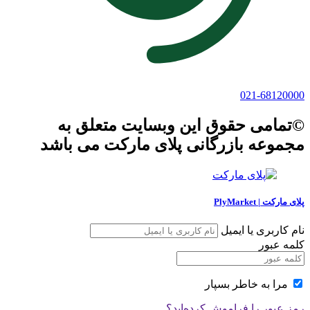
021-68120000
©تمامی حقوق این وبسایت متعلق به
مجموعه بازرگانی پلای مارکت می باشد
پلای مارکت | PlyMarket
نام کاربری یا ایمیل
کلمه عبور
مرا به خاطر بسپار
رمز عبور را فراموش کرده‌اید؟