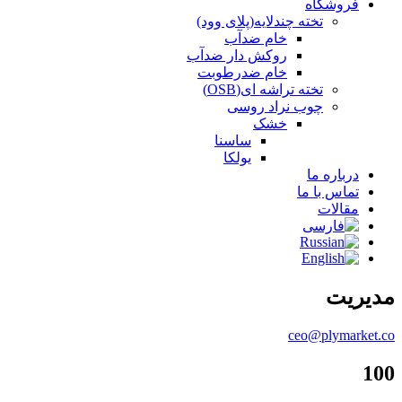
فروشگاه
تخته چندلایه(پلای وود)
خام ضدآب
روکش دار ضدآب
خام ضدرطوبت
تخته تراشه ای(OSB)
چوب نراد روسی
خشک
ساسنا
یولکا
درباره ما
تماس با ما
مقالات
مدیریت
ceo@plymarket.co
100