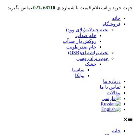
پرش
جهت خرید و استعلام قیمت با شماره ی
68110 -021
تماس بگیرید
به
خانه
محتوا
فروشگاه
تخته چندلایه(پلای وود)
خام ضدآب
روکش دار ضدآب
خام ضدرطوبت
تخته تراشه ای(OSB)
چوب نراد روسی
خشک
ساسنا
یولکا
درباره ما
تماس با ما
مقالات
خانه