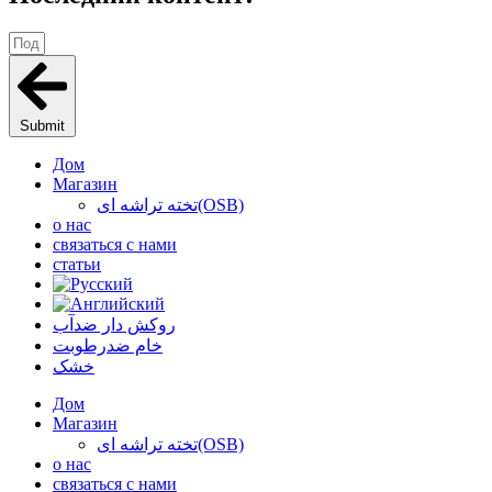
Submit
Дом
Магазин
تخته تراشه ای(OSB)
о нас
связаться с нами
статьи
روکش دار ضدآب
خام ضدرطوبت
خشک
Дом
Магазин
تخته تراشه ای(OSB)
о нас
связаться с нами