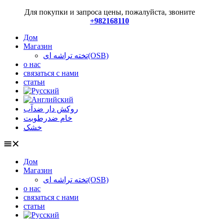
Перейти
Для покупки и запроса цены, пожалуйста, звоните
к
+982168110
содержимому
Дом
Магазин
تخته تراشه ای(OSB)
о нас
связаться с нами
статьи
روکش دار ضدآب
خام ضدرطوبت
خشک
Дом
Магазин
تخته تراشه ای(OSB)
о нас
связаться с нами
статьи